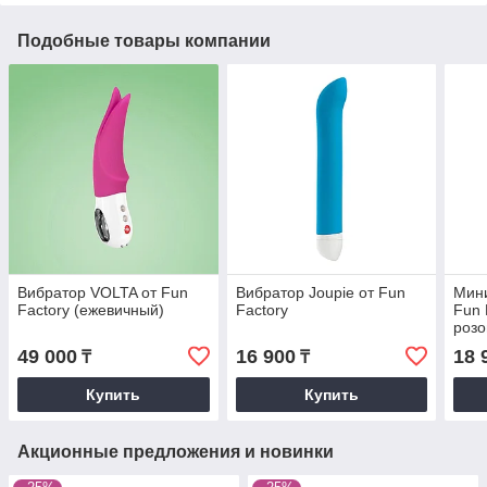
Подобные товары компании
Вибратор VOLTA от Fun
Вибратор Joupie от Fun
Мини
Factory (ежевичный)
Factory
Fun 
розо
49 000
16 900
18 
₸
₸
Купить
Купить
Акционные предложения и новинки