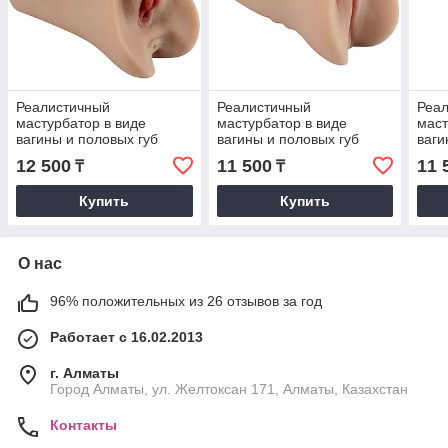
Реалистичный
Реалистичный
Реа
мастурбатор в виде
мастурбатор в виде
маст
вагины и половых губ
вагины и половых губ
ваги
Maureen
Pamela
Miri
12 500
11 500
11 
₸
₸
Купить
Купить
О нас
96% положительных из 26 отзывов за год
Работает с 16.02.2013
г. Алматы
Город Алматы, ул. Желтоксан 171, Алматы, Казахстан
Контакты