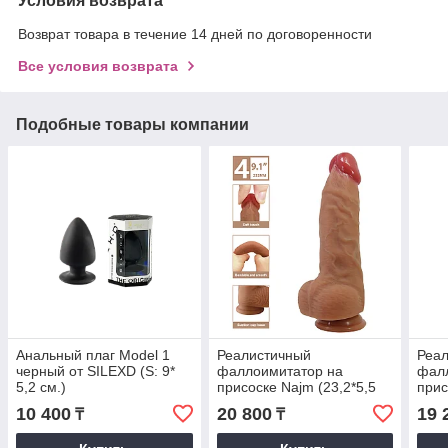
Условия возврата
Возврат товара в течение 14 дней по договоренности
Все условия возврата
Подобные товары компании
Анальный плаг Model 1
Реалистичный
Реа
черный от SILEXD (S: 9*
фаллоимитатор на
фал
5,2 см.)
присоске Najm (23,2*5,5
прис
см)
см)
10 400
20 800
19 
₸
₸