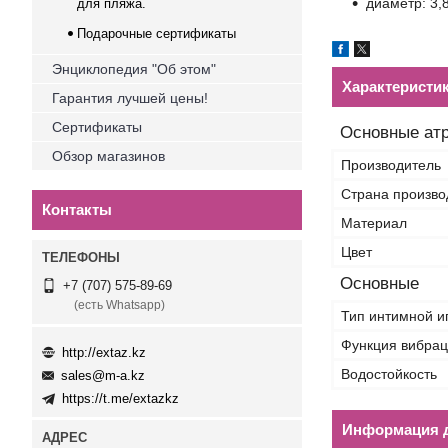
диаметр: 3,
для пляжа.
Подарочные сертификаты
Энциклопедия "Об этом"
Характеристи
Гарантия лучшей цены!
Сертификаты
Основные ат
Обзор магазинов
Производитель
Страна произво
Контакты
Материал
Цвет
Основные
+7 (707) 575-89-69
(есть Whatsapp)
Тип интимной и
Функция вибра
http://extaz.kz
Водостойкость
sales@m-a.kz
https://t.me/extazkz
Информация д