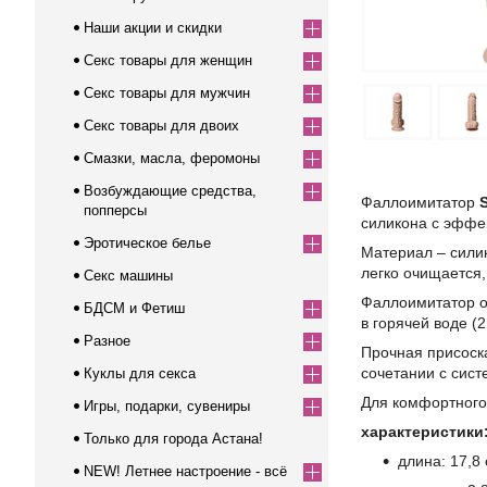
Наши акции и скидки
Секс товары для женщин
Секс товары для мужчин
Секс товары для двоих
Смазки, масла, феромоны
Возбуждающие средства,
Фаллоимитатор
попперсы
силикона с эффе
Эротическое белье
Материал – силик
легко очищается,
Секс машины
Фаллоимитатор о
БДСМ и Фетиш
в горячей воде (
Разное
Прочная присоска
сочетании с сист
Куклы для секса
Для комфортного
Игры, подарки, сувениры
характеристики
Только для города Астана!
длина: 17,8
NEW! Летнее настроение - всё