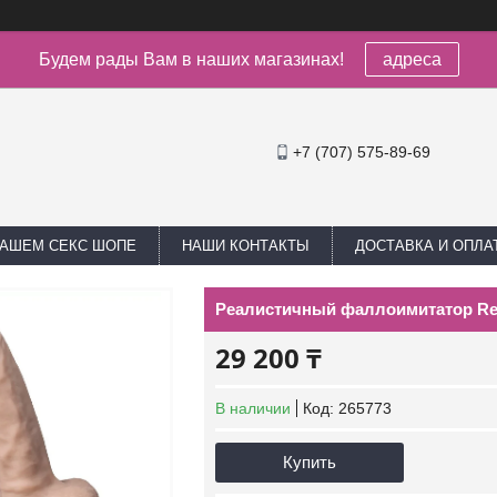
Будем рады Вам в наших магазинах!
адреса
+7 (707) 575-89-69
НАШЕМ СЕКС ШОПЕ
НАШИ КОНТАКТЫ
ДОСТАВКА И ОПЛА
Реалистичный фаллоимитатор Real 
29 200 ₸
В наличии
Код:
265773
Купить