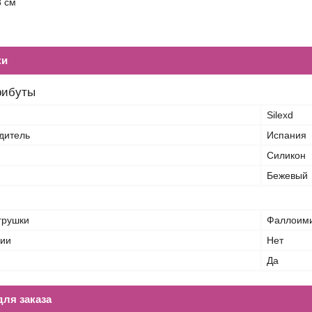
8 см
ки
рибуты
Silexd
дитель
Испания
Силикон
Бежевый
грушки
Фаллоими
ции
Нет
Да
ля заказа