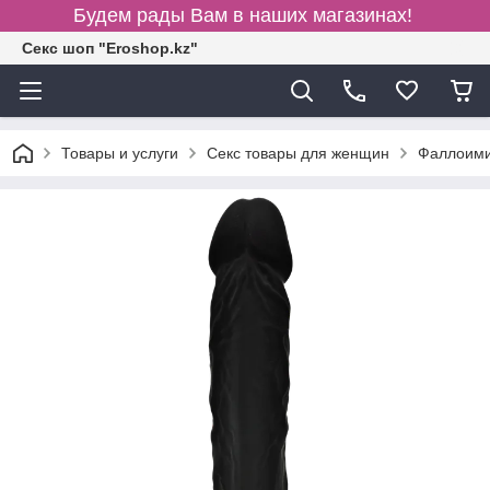
Будем рады Вам в наших магазинах!
Секс шоп "Eroshop.kz"
Товары и услуги
Секс товары для женщин
Фаллоими