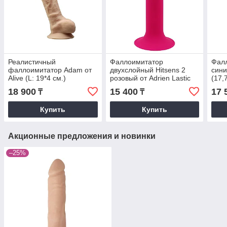
Реалистичный
Фаллоимитатор
Фалл
фаллоимитатор Adam от
двухслойный Hitsens 2
сини
Alive (L: 19*4 см.)
розовый от Adrien Lastic
(17,
(16,8 *4 см.)
18 900
15 400
17 
₸
₸
Купить
Купить
Акционные предложения и новинки
–25%