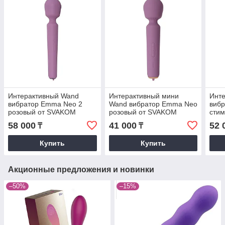
Интерактивный Wand
Интерактивный мини
Инте
вибратор Emma Neo 2
Wand вибратор Emma Neo
вибр
розовый от SVAKOM
розовый от SVAKOM
сти
точк
58 000
41 000
52 
₸
₸
Купить
Купить
Акционные предложения и новинки
–50%
–15%