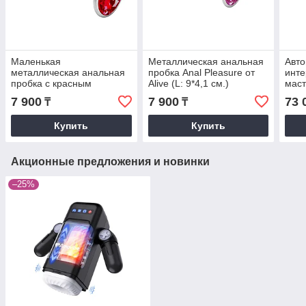
Маленькая
Металлическая анальная
Авто
металлическая анальная
пробка Anal Pleasure от
инте
пробка с красным
Alive (L: 9*4,1 см.)
маст
кристаллом Anal Pleasure
розовый кристалл
Pro 
7 900
7 900
73 
₸
₸
от Alive (L: 9*4,1 см.)
SVA
Купить
Купить
Акционные предложения и новинки
–25%