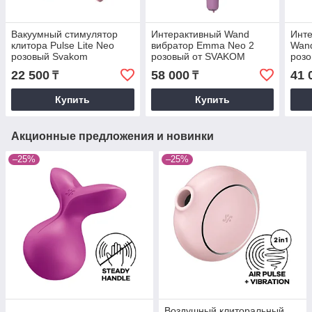
Вакуумный стимулятор
Интерактивный Wand
Инт
клитора Pulse Lite Neo
вибратор Emma Neo 2
Wan
розовый Svakom
розовый от SVAKOM
роз
22 500
58 000
41 
₸
₸
Купить
Купить
Акционные предложения и новинки
–25%
–25%
Воздушный клиторальный