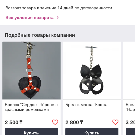
Возврат товара в течение 14 дней по договоренности
Все условия возврата
Подобные товары компании
Брелок "Сердце" Чёрное с
Брелок маска "Кошка
Бре
красными ремешками
"Нар
2 500
2 800
3 2
₸
₸
Купить
Купить