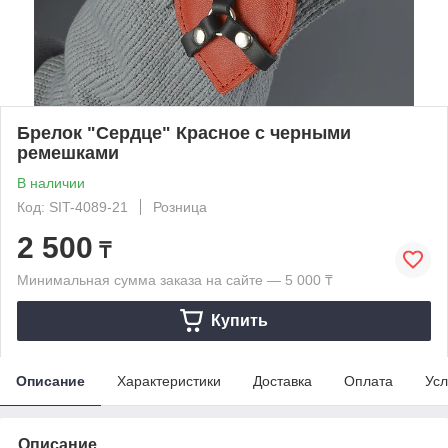
Брелок "Сердце" Красное с черными
ремешками
В наличии
Код: SIT-4089-21
Розница
2 500
₸
Минимальная сумма заказа на сайте — 5 000 ₸
Купить
Описание
Характеристики
Доставка
Оплата
Усл
Описание