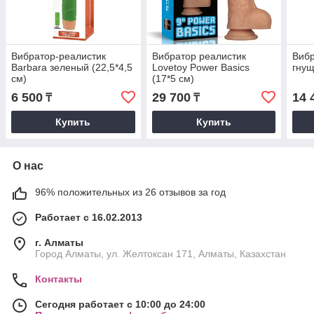
Вибратор-реалистик
Вибратор реалистик
Вибр
Barbara зеленый (22,5*4,5
Lovetoy Power Basics
гнущ
см)
(17*5 см)
6 500
29 700
14 
₸
₸
Купить
Купить
О нас
96% положительных из 26 отзывов за год
Работает с 16.02.2013
г. Алматы
Город Алматы, ул. Желтоксан 171, Алматы, Казахстан
Контакты
Сегодня работает с 10:00 до 24:00