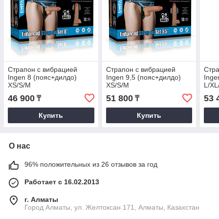
Страпон с вибрацией
Страпон с вибрацией
Стра
Ingen 8 (пояс+дилдо)
Ingen 9,5 (пояс+дилдо)
Inge
XS/S/M
XS/S/M
L/XL
46 900
51 800
53 
₸
₸
Купить
Купить
О нас
96% положительных из 26 отзывов за год
Работает с 16.02.2013
г. Алматы
Город Алматы, ул. Желтоксан 171, Алматы, Казахстан