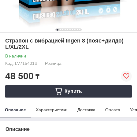
Страпон с вибрацией Ingen 8 (пояс+дилдо)
L/XL/2XL
В наличии
Код: LV715401B
Розница
48 500
₸
Купить
Описание
Характеристики
Доставка
Оплата
Усл
Описание