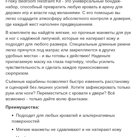
Frisky Bedroom Restraint Kit - это универсальный бондаж-
набор, способный превратить любую кровать в арену для
дерзких игр и власти над желаниями. С его помощью вы
легко создадите атмосферу абсолютного контроля и доверия,
где каждый жест наполнен предвкушением.
В комплекте вы найдёте мягкие, но прочные манжеты для рук
и ног с надёжной липучкой, которые не натирают кожу и
подходят для любого размера. Специальные длинные ремни
легко прячутся под матрас или закрепляются в других
удобных местах - и вы готовы к действию! Наденьте
прилагаемую маску на глаза партнёру, чтобы усилить
чувствительность и сделать каждое прикосновение
сюрпризом.
Съёмные карабины позволяют быстро изменить расстановку
и сценарий без лишних усилий. Хотите зафиксировать только
руки или ноги? Переместиться с кровати к двери? Всё
возможно - только дайте волю фантазии.
Преимущества:
Подходит для любых кроватей и альтернативных
поверхностей
Мягкие манжеты не сдавливают и не натирают кожу