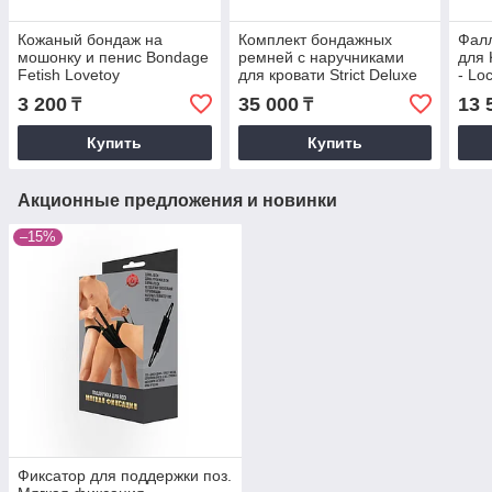
Кожаный бондаж на
Комплект бондажных
Фал
мошонку и пенис Bondage
ремней с наручниками
для 
Fetish Lovetoy
для кровати Strict Deluxe
- Lo
Bed Restraint Kit
3 200
35 000
13 
₸
₸
Купить
Купить
Акционные предложения и новинки
–15%
Фиксатор для поддержки поз.