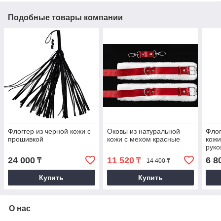
Подобные товары компании
Флоггер из черной кожи с
Оковы из натуральной
Флог
прошивкой
кожи с мехом красные
кожи
руко
24 000
11 520
6 8
₸
₸
14 400 ₸
Купить
Купить
О нас