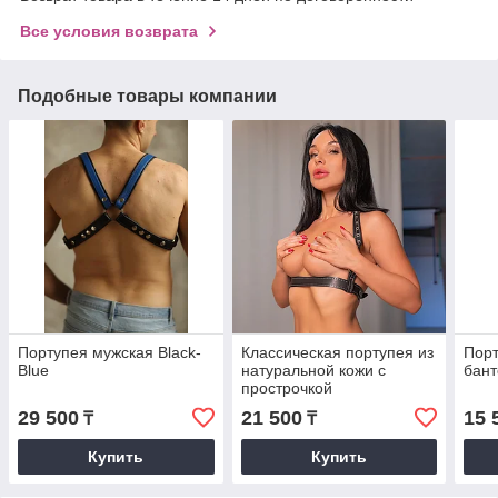
Все условия возврата
Подобные товары компании
Портупея мужская Black-
Классическая портупея из
Порт
Blue
натуральной кожи с
бан
прострочкой
29 500
21 500
15 
₸
₸
Купить
Купить