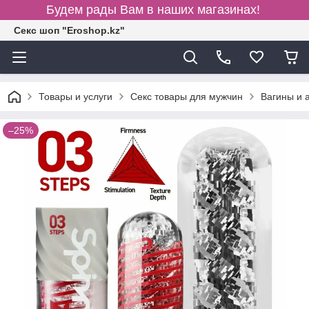
Будем рады Вам в наших магазинах!
Секс шоп "Eroshop.kz"
Товары и услуги
Секс товары для мужчин
Вагины и 
–25%