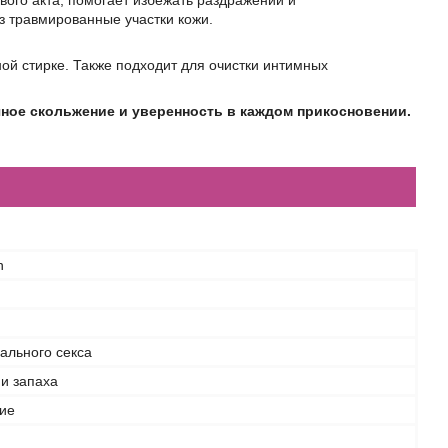
ого акта, помогает избежать раздражений и
з травмированные участки кожи.
ой стирке. Также подходит для очистки интимных
ечное скольжение и уверенность в каждом прикосновении.
n
ального секса
 и запаха
ие