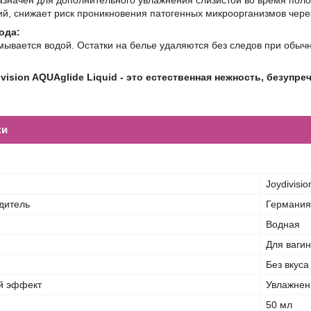
значен для дополнительного увлажнения слизистой во время полов
й, снижает риск проникновения патогенных микроорганизмов чере
ода:
мывается водой. Остатки на белье удаляются без следов при обычн
vision AQUAglide Liquid - это естественная нежность, безупр
ки
Joydivisio
дитель
Германия
Водная
Для вагин
Без вкуса
й эффект
Увлажнен
50 мл