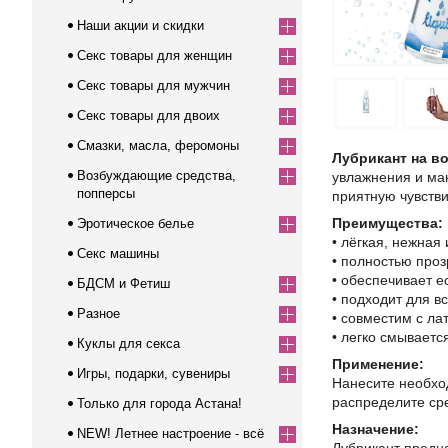
Наши акции и скидки
Секс товары для женщин
Секс товары для мужчин
Секс товары для двоих
Смазки, масла, феромоны
Лубрикант на во
Возбуждающие средства,
увлажнения и ма
попперсы
приятную чувств
Преимущества:
Эротическое белье
• лёгкая, нежная 
Секс машины
• полностью про
• обеспечивает е
БДСМ и Фетиш
• подходит для в
Разное
• совместим с ла
• легко смываетс
Куклы для секса
Применение:
Игры, подарки, сувениры
Нанесите необхо
распределите сре
Только для города Астана!
Назначение:
NEW! Летнее настроение - всё