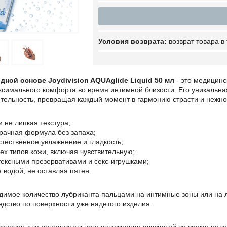
возврат товара в
дной основе Joydivision AQUAglide Liquid 50 мл
- это медицинс
ксимального комфорта во время интимной близости. Его уникальна
ительность, превращая каждый момент в гармонию страсти и нежно
и не липкая текстура;
зрачная формула без запаха;
стественное увлажнение и гладкость;
сех типов кожи, включая чувствительную;
тексными презервативами и секс-игрушками;
я водой, не оставляя пятен.
димое количество лубриканта пальцами на интимные зоны или на 
дство по поверхности уже надетого изделия.