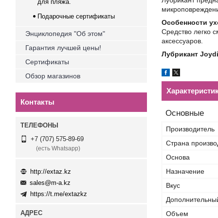
Лубрикант предна
для пляжа.
микроповреждени
Подарочные сертификаты
Особенности ух
Средство легко с
Энциклопедия "Об этом"
аксессуаров.
Гарантия лучшей цены!
Лубрикант Joydi
Сертификаты
Обзор магазинов
Характеристи
Контакты
Основные
Производитель
+7 (707) 575-89-69
Страна произво
(есть Whatsapp)
Основа
Назначение
http://extaz.kz
sales@m-a.kz
Вкус
https://t.me/extazkz
Дополнительны
Объем