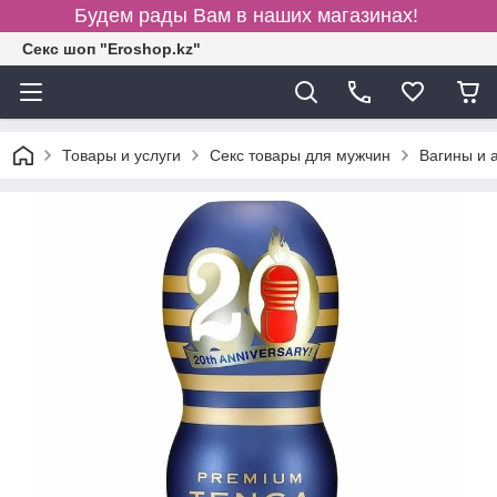
Будем рады Вам в наших магазинах!
Секс шоп "Eroshop.kz"
Товары и услуги
Секс товары для мужчин
Вагины и 