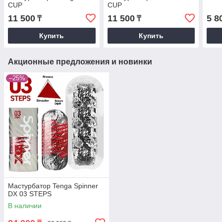
CUP
CUP
11 500
11 500
5 8
₸
₸
Купить
Купить
Акционные предложения и новинки
–25%
Мастурбатор Tenga Spinner
DX 03 STEPS
В наличии