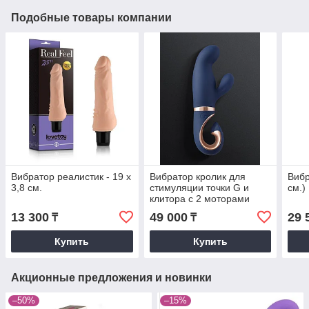
Подобные товары компании
Вибратор реалистик - 19 х
Вибратор кролик для
Вибр
3,8 см.
стимуляции точки G и
см.)
клитора с 2 моторами
Gvibe Gentley синий
13 300
49 000
29 
₸
₸
(19.9*4.2 см.)
Купить
Купить
Акционные предложения и новинки
–50%
–15%