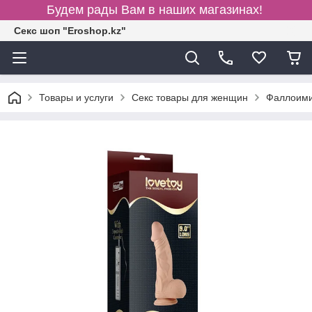
Будем рады Вам в наших магазинах!
Секс шоп "Eroshop.kz"
Товары и услуги
Секс товары для женщин
Фаллоими