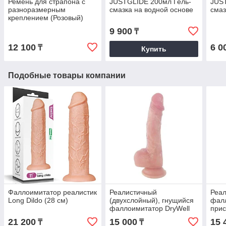
Ремень для страпона с
JUSTGLIDE 200мл Гель-
JUS
разноразмерным
смазка на водной основе
смаз
креплением (Розовый)
9 900
₸
12 100
6 0
₸
Купить
Подобные товары компании
Фаллоимитатор реалистик
Реалистичный
Реа
Long Dildo (28 см)
(двухслойный), гнущийся
фал
фаллоимитатор DryWell
прис
на присоске, 21,5 см.
skin
21 200
15 000
15 
₸
₸
тел