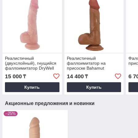
Реалистичный
Реалистичный
Фал
(двухслойный), гнущийся
фаллоимитатор на
прис
фаллоимитатор DryWell
присоске Bahamut
на присоске, 21,5 см.
(21,8*4,6 см) коричневый
15 000
14 400
6 7
₸
₸
Купить
Купить
Акционные предложения и новинки
–25%