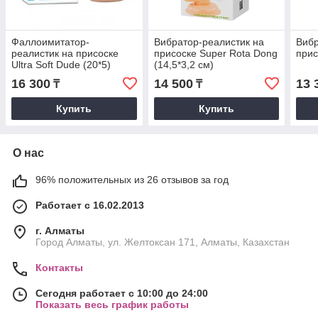
Фаллоимитатор-
Вибратор-реалистик на
Вибр
реалистик на присоске
присоске Super Rota Dong
прис
Ultra Soft Dude (20*5)
(14,5*3,2 см)
16 300
14 500
13 
₸
₸
Купить
Купить
О нас
96% положительных из 26 отзывов за год
Работает с 16.02.2013
г. Алматы
Город Алматы, ул. Желтоксан 171, Алматы, Казахстан
Контакты
Сегодня работает с 10:00 до 24:00
Показать весь график работы