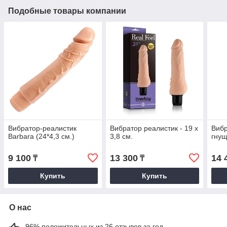
Подобные товары компании
Вибратор-реалистик
Вибратор реалистик - 19 х
Вибр
Barbara (24*4,3 см.)
3,8 см.
гнущ
9 100
13 300
14 
₸
₸
Купить
Купить
О нас
96% положительных из 26 отзывов за год