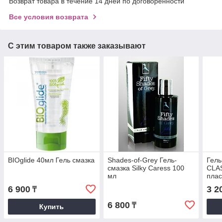
Возврат товара в течение 14 дней по договоренности
Все условия возврата
С этим товаром также заказывают
BIOglide 40мл Гель смазка
Shades-of-Grey Гель-
Гель
смазка Silky Caress 100
CLAS
мл
плас
6 900
3 2
₸
6 800
₸
Купить