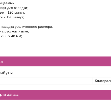
ицаемый;
орт для зарядки;
ки - 120 минут;
ы - 120 минут;
 насадка увеличенного размера;
на русском языке;
 x 55 x 48 мм;
ки
рибуты
Клиторал
ля заказа