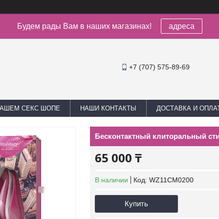
Будем рады Вам в наших магазинах!
адреса
+7 (707) 575-89-69
НАШЕМ СЕКС ШОПЕ
НАШИ КОНТАКТЫ
ДОСТАВКА И ОПЛА
Бесконтактный клиторальный сти
65 000 ₸
В наличии
Код:
WZ11CM0200
Купить