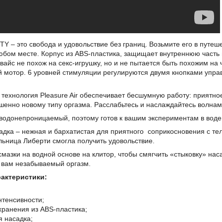
Y – это свобода и удовольствие без границ. Возьмите его в путеш
бом месте. Корпус из ABS-пластика, защищает внутреннюю часть и
вайс не похож на секс-игрушку, но и не пытается быть похожим на
 мотор. 6 уровней стимуляции регулируются двумя кнопками управ
 технология Pleasure Air обеспечивает бесшумную работу: прият
шенно новому типу оргазма. Расслабьтесь и наслаждайтесь волнам
водонепроницаемый, поэтому готов к вашим экспериментам в воде
дка – нежная и бархатистая для приятного соприкосновения с тел
льница Либерти смогла получить удовольствие.
мазки на водной основе на клитор, чтобы смягчить «стыковку» нас
 вам незабываемый оргазм.
рактеристики:
нтенсивности;
хранения из ABS-пластика;
 насадка;