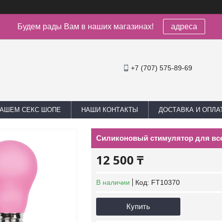
Будем рады Вам в наших магазинах!
адреса
+7 (707) 575-89-69
НАШЕМ СЕКС ШОПЕ
НАШИ КОНТАКТЫ
ДОСТАВКА И ОПЛА
Силиконовый стимулятор для всег
12 500 ₸
В наличии
Код:
FT10370
Купить