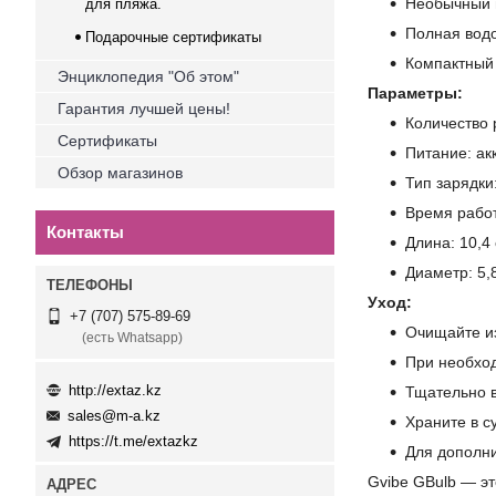
Необычный 
для пляжа.
Полная водо
Подарочные сертификаты
Компактный
Энциклопедия "Об этом"
Параметры:
Гарантия лучшей цены!
Количество 
Сертификаты
Питание: ак
Обзор магазинов
Тип зарядки
Время работ
Контакты
Длина: 10,4
Диаметр: 5,
Уход:
+7 (707) 575-89-69
Очищайте из
(есть Whatsapp)
При необход
http://extaz.kz
Тщательно 
sales@m-a.kz
Храните в с
https://t.me/extazkz
Для дополни
Gvibe GBulb — э