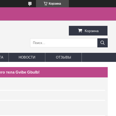
Корзина
Корзина
ТА
НОВОСТИ
ОТЗЫВЫ
о тела Gvibe Gbulb!