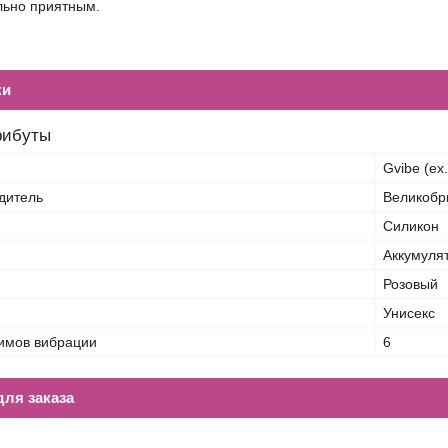
ьно приятным.
ки
рибуты
Gvibe (ex
дитель
Великобр
Силикон
Аккумуля
Розовый
Унисекс
имов вибрации
6
ля заказа