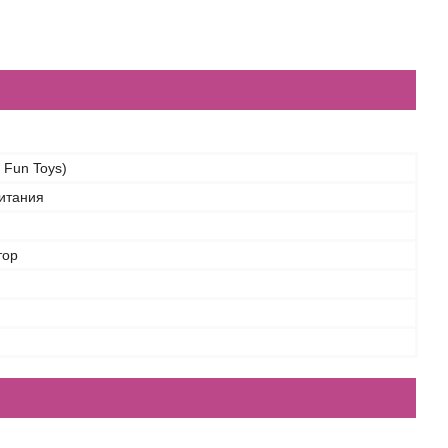
. Fun Toys)
итания
тор