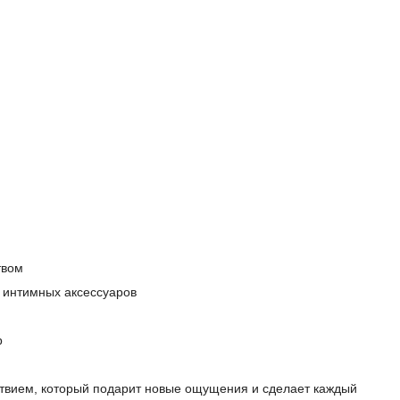
твом
 интимных аксессуаров
р
твием, который подарит новые ощущения и сделает каждый