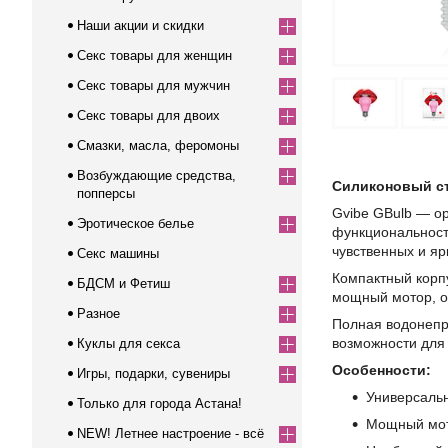
Наши акции и скидки
Секс товары для женщин
Секс товары для мужчин
Секс товары для двоих
Смазки, масла, феромоны
Возбуждающие средства,
Силиконовый ст
попперсы
Gvibe GBulb — о
Эротическое белье
функциональность
чувственных и яр
Секс машины
Компактный корпу
БДСМ и Фетиш
мощный мотор, о
Разное
Полная водонепр
возможности для 
Куклы для секса
Особенности:
Игры, подарки, сувениры
Универсаль
Только для города Астана!
Мощный мот
NEW! Летнее настроение - всё