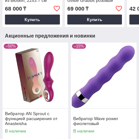
из Bioskin, 22х3.7 см
Gvibe Grabbit розовый
(телесный)
(22х4 см.)
68 000
69 000
42 
₸
₸
Купить
Купить
Акционные предложения и новинки
–50%
–15%
Вибратор AN Sprout с
функцией расширения от
Вибратор Wave power
Anasteisha
фиолетовый
В наличии
В наличии