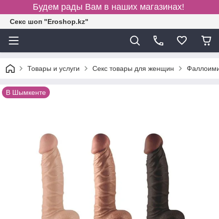
Будем рады Вам в наших магазинах!
Секс шоп "Eroshop.kz"
Товары и услуги
Секс товары для женщин
Фаллоими
В Шымкенте