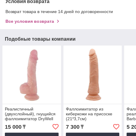
Условия возврата
Возврат товара в течение 14 дней по договоренности
Все условия возврата
Подобные товары компании
Реалистичный
Фаллоимитатор из
Фал
(двухслойный), гнущийся
киберкожи на присоске
реал
фаллоимитатор DryWell
(21*3,7см)
Barb
на присоске, 21,5 см.
15 000
7 300
5 2
₸
₸