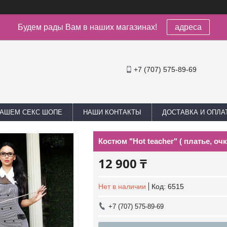
Будем рады Вам в наших магазинах!
адреса
+7 (707) 575-89-69
НАШЕМ СЕКС ШОПЕ
НАШИ КОНТАКТЫ
ДОСТАВКА И ОПЛА
Костюм "Hot teacher" ( платье, очк
12 900 ₸
Нет в наличии
Код:
6515
+7 (707) 575-89-69