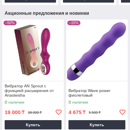
Акционные предложения и новинки
–50%
–15%
Вибратор AN Sprout с
функцией расширения от
Вибратор Wave power
Anasteisha
фиолетовый
В наличии
В наличии
19 000
4 675
₸
₸
38 000 ₸
5 500 ₸
Купить
Купить