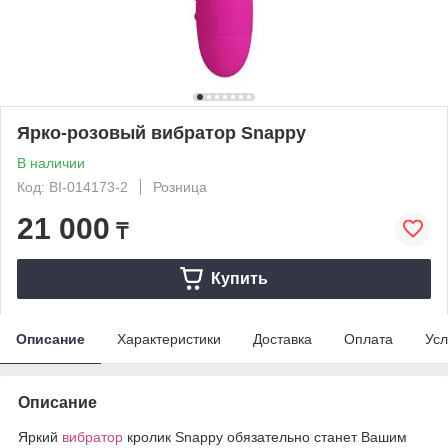
Ярко-розовый вибратор Snappy
В наличии
Код: BI-014173-2
Розница
21 000
₸
Купить
Описание
Характеристики
Доставка
Оплата
Усл
Описание
Яркий
вибратор
кролик Snappy обязательно станет Вашим