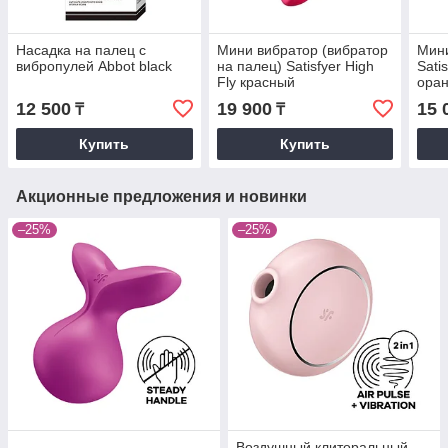
Насадка на палец с
Мини вибратор (вибратор
Мини
вибропулей Abbot black
на палец) Satisfyer High
Sati
Fly красный
ора
12 500
19 900
15 
₸
₸
Купить
Купить
Акционные предложения и новинки
–25%
–25%
Воздушный клиторальный