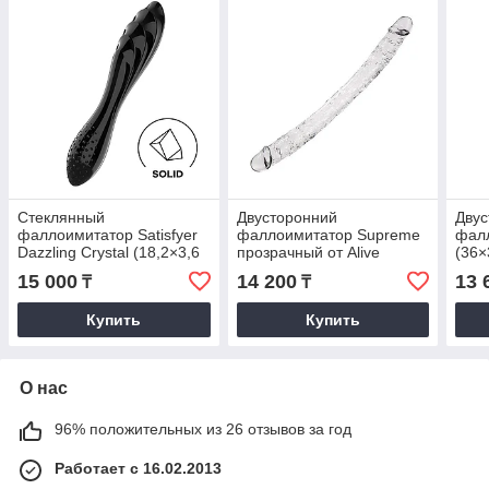
Стеклянный
Двусторонний
Двус
фаллоимитатор Satisfyer
фаллоимитатор Supreme
фалл
Dazzling Crystal (18,2×3,6
прозрачный от Alive
(36×
см), черный
(38,5*3,9 см.)
15 000
14 200
13 
₸
₸
Купить
Купить
О нас
96% положительных из 26 отзывов за год
Работает с 16.02.2013