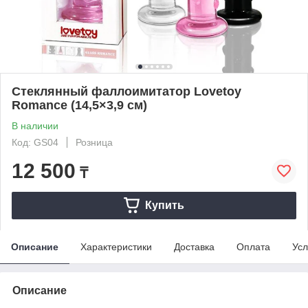
Стеклянный фаллоимитатор Lovetoy
Romance (14,5×3,9 см)
В наличии
Код: GS04
Розница
12 500
₸
Купить
Описание
Характеристики
Доставка
Оплата
Усл
Описание