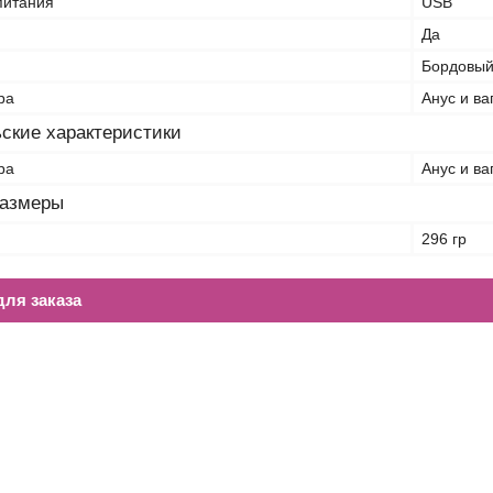
питания
USB
Да
Бордовы
ра
Анус и ва
ские характеристики
ра
Анус и ва
размеры
296 гр
ля заказа