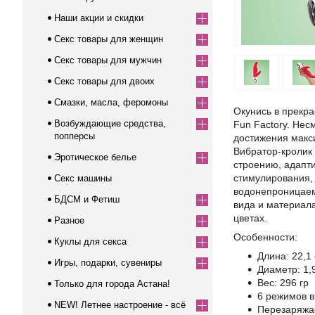
Наши акции и скидки
Секс товары для женщин
Секс товары для мужчин
Секс товары для двоих
Смазки, масла, феромоны
Окунись в прекра
Возбуждающие средства,
Fun Factory. Нес
попперсы
достижения макс
Вибратор-кролик
Эротическое белье
строению, адапти
стимулирования, 
Секс машины
водонепроницаем,
БДСМ и Фетиш
вида и материала
цветах.
Разное
Особенности:
Куклы для секса
Длина: 22,1
Игры, подарки, сувениры
Диаметр: 1,9
Вес: 296 гр
Только для города Астана!
6 режимов в
NEW! Летнее настроение - всё
Перезаряж