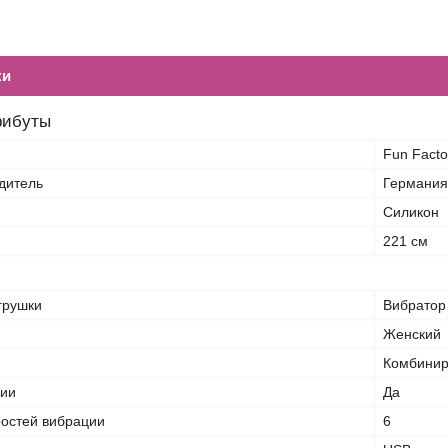
ки
рибуты
Fun Facto
дитель
Германия
Силикон
221 см
грушки
Вибратор
Женский
Комбини
ции
Да
ростей вибрации
6