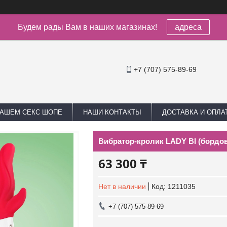
Будем рады Вам в наших магазинах!
адреса
+7 (707) 575-89-69
НАШЕМ СЕКС ШОПЕ
НАШИ КОНТАКТЫ
ДОСТАВКА И ОПЛА
Вибратор-кролик LADY BI (бордо
63 300 ₸
Нет в наличии
Код:
1211035
+7 (707) 575-89-69