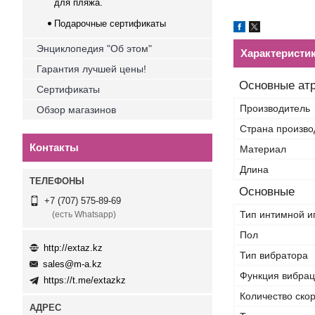
для пляжа.
Подарочные сертификаты
Энциклопедия "Об этом"
Характеристи
Гарантия лучшей цены!
Основные ат
Сертификаты
Производитель
Обзор магазинов
Страна произво
Контакты
Материал
Длина
Основные
+7 (707) 575-89-69
Тип интимной и
(есть Whatsapp)
Пол
http://extaz.kz
Тип вибратора
sales@m-a.kz
Функция вибра
https://t.me/extazkz
Количество ско