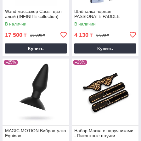
Wand массажер Cassi, цвет
Шлёпалка черная
алый (INFINITE collection)
PASSIONATE PADDLE
В наличии
В наличии
17 500
4 130
₸
₸
25 000 ₸
5 900 ₸
Купить
Купить
–25%
–25%
MAGIC MOTION Вибровтулка
Набор Маска с наручниками
Equinox
- Пикантные штучки