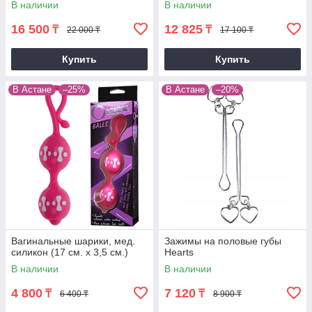
В наличии
В наличии
16 500
12 825
₸
₸
22 000 ₸
17 100 ₸
Купить
Купить
В Астане
–25%
В Астане
–20%
Вагинальные шарики, мед.
Зажимы на половые губы
силикон (17 см. х 3,5 см.)
Hearts
В наличии
В наличии
4 800
7 120
₸
₸
6 400 ₸
8 900 ₸