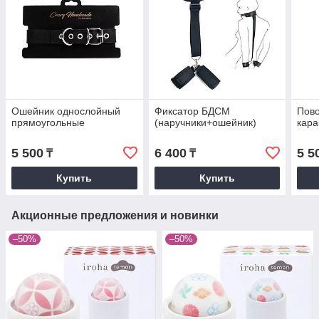
Ошейник однослойный
Фиксатор БДСМ
Пово
прямоугольные
(наручники+ошейник)
кар
5 500
6 400
5 5
₸
₸
Купить
Купить
Акционные предложения и новинки
–50%
–50%