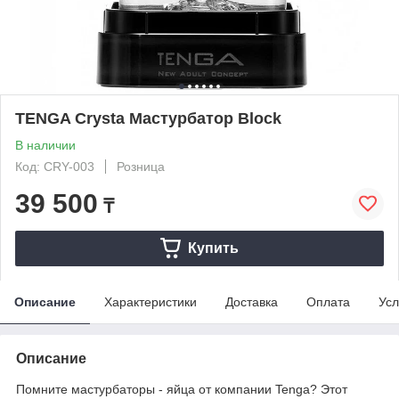
TENGA Crysta Мастурбатор Block
В наличии
Код: CRY-003
Розница
39 500
₸
Купить
Описание
Характеристики
Доставка
Оплата
Усл
Описание
Помните мастурбаторы - яйца от компании Tenga? Этот