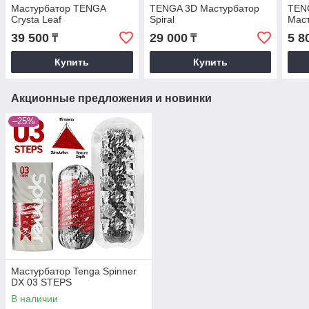
Мастурбатор TENGA
TENGA 3D Мастурбатор
TENG
Crysta Leaf
Spiral
Маст
39 500
29 000
5 8
₸
₸
Купить
Купить
Акционные предложения и новинки
–25%
Мастурбатор Tenga Spinner
DX 03 STEPS
В наличии