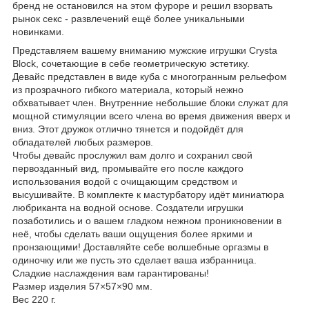
бренд не остановился на этом фуроре и решил взорвать
рынок секс - развлечений ещё более уникальными
новинками.
Представляем вашему вниманию мужские игрушки Crysta
Block, сочетающие в себе геометрическую эстетику.
Девайс представлен в виде куба с многогранным рельефом
из прозрачного гибкого материала, который нежно
обхватывает член. Внутренние небольшие блоки служат для
мощной стимуляции всего члена во время движения вверх и
вниз. Этот дружок отлично тянется и подойдёт для
обладателей любых размеров.
Чтобы девайс прослужил вам долго и сохранил свой
первозданный вид, промывайте его после каждого
использования водой с очищающим средством и
высушивайте. В комплекте к мастурбатору идёт миниатюра
любриканта на водной основе. Создатели игрушки
позаботились и о вашем гладком нежном проникновении в
неё, чтобы сделать ваши ощущения более яркими и
пронзающими! Доставляйте себе волшебные оргазмы в
одиночку или же пусть это сделает ваша избранница.
Сладкие наслаждения вам гарантированы!
Размер изделия 57×57×90 мм.
Вес 220 г.