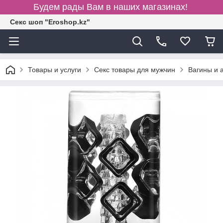
Будем рады Вам в наших магазинах!
Секс шоп "Eroshop.kz"
Товары и услуги
Секс товары для мужчин
Вагины и 