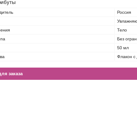
рибуты
дитель
Россия
Увлажняю
нения
Тело
ппа
Без огра
50 мл
тва
Флакон с
ля заказа