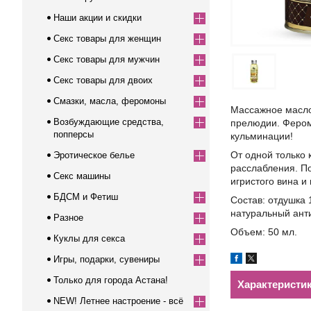
Наши акции и скидки
Секс товары для женщин
Секс товары для мужчин
Секс товары для двоих
Смазки, масла, феромоны
Массажное масло 
Возбуждающие средства,
прелюдии. Фером
попперсы
кульминации!
От одной только
Эротическое белье
расслабления. П
Секс машины
игристого вина и
БДСМ и Фетиш
Состав: отдушка 
натуральный ант
Разное
Объем: 50 мл.
Куклы для секса
Игры, подарки, сувениры
Только для города Астана!
Характеристи
NEW! Летнее настроение - всё