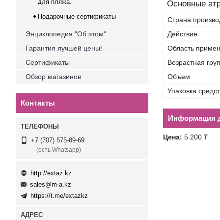
для пляжа.
Основные ат
Подарочные сертификаты
Страна произво
Энциклопедия "Об этом"
Действие
Гарантия лучшей цены!
Область приме
Сертификаты
Возрастная гру
Обзор магазинов
Объем
Упаковка средс
Контакты
Информация д
Цена:
5 200 ₸
+7 (707) 575-89-69
(есть Whatsapp)
http://extaz.kz
sales@m-a.kz
https://t.me/extazkz