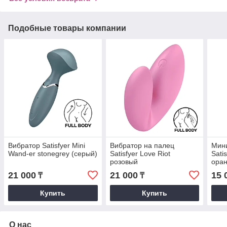
Подобные товары компании
Вибратор Satisfyer Mini
Вибратор на палец
Мини
Wand-er stonegrey (серый)
Satisfyer Love Riot
Sati
розовый
ора
21 000
21 000
15 
₸
₸
Купить
Купить
О нас