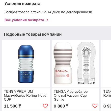
Условия возврата
Возврат товара в течение 14 дней по договоренности
Все условия возврата
Подобные товары компании
TENGA PREMIUM
TENGA Мастурбатор
TEN
Мастурбатор Rolling Head
Original Vaccum Cup
Roll
CUP
Gentle
11 500
9 800
8 9
₸
₸