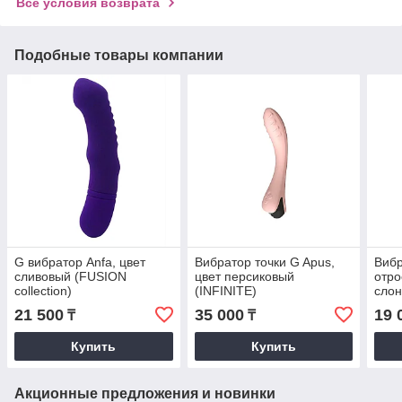
Все условия возврата
Подобные товары компании
G вибратор Anfa, цвет
Вибратор точки G Apus,
Вибр
сливовый (FUSION
цвет персиковый
отро
collection)
(INFINITE)
слон
colle
21 500
35 000
19 
₸
₸
Купить
Купить
Акционные предложения и новинки