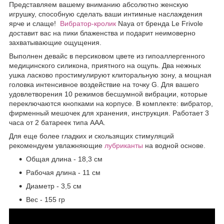
Представляем вашему вниманию абсолютно женскую
игрушку, способную сделать ваши интимные наслаждения
ярче и слаще!
Вибратор-кролик
Naya от бренда Le Frivole
доставит вас на пики блаженства и подарит неимоверно
захватывающие ощущения.
Выполнен девайс в персиковом цвете из гипоаллергенного
медицинского силикона, приятного на ощупь. Два нежных
ушка ласково простимулируют клиторальную зону, а мощная
головка интенсивное воздействие на точку G. Для вашего
удовлетворения 10 режимов бесшумной вибрации, которые
переключаются кнопками на корпусе. В комплекте: вибратор,
фирменный мешочек для хранения, инструкция. Работает 3
часа от 2 батареек типа ААА.
Для еще более гладких и скользящих стимуляций
рекомендуем увлажняющие
лубриканты
на водной основе.
Общая длина - 18,3 см
Рабочая длина - 11 см
Диаметр - 3,5 см
Вес - 155 гр