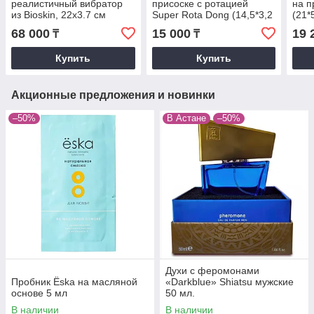
реалистичный вибратор
присоске с ротацией
на п
из Bioskin, 22х3.7 см
Super Rota Dong (14,5*3,2
(21*
(телесный)
см)
68 000
15 000
19 
₸
₸
Купить
Купить
Акционные предложения и новинки
–50%
В Астане
–50%
Духи с феромонами
Пробник Ёska на масляной
«Darkblue» Shiatsu мужские
основе 5 мл
50 мл.
В наличии
В наличии