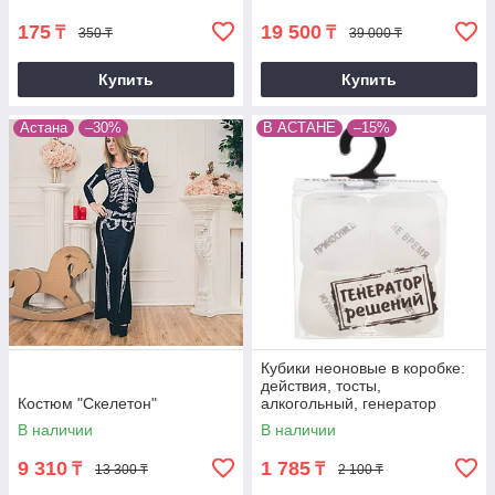
175
19 500
₸
₸
350 ₸
39 000 ₸
Купить
Купить
Астана
–30%
В АСТАНЕ
–15%
Кубики неоновые в коробке:
действия, тосты,
Костюм "Скелетон"
алкогольный, генератор
решений
В наличии
В наличии
9 310
1 785
₸
₸
13 300 ₸
2 100 ₸