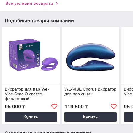
Все условия возврата
Подобные товары компании
Вибратор для пар We-
WE-VIBE Chorus Вибратор
Вибр
Vibe Sync O светло-
для пар синий
Vibe
фиолетовый
95 000
119 500
95 
₸
₸
Купить
Купить
Акционные предложения и новинки