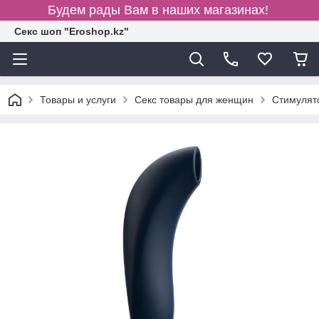
Будем рады Вам в наших магазинах!
Секс шоп "Eroshop.kz"
Товары и услуги
Секс товары для женщин
Cтимулят