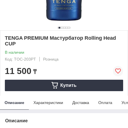
TENGA PREMIUM Мастурбатор Rolling Head
CUP
В наличии
Код: TOC-203PT
Розница
11 500
₸
Купить
Описание
Характеристики
Доставка
Оплата
Усл
Описание