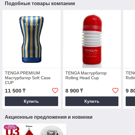
Подобные товары компании
TENGA PREMIUM
TENGA Мастурбатор
TEN
Мастурбатор Soft Case
Rolling Head Cup
Roll
CUP
11 500
8 900
9 8
₸
₸
Купить
Купить
Акционные предложения и новинки
–25%