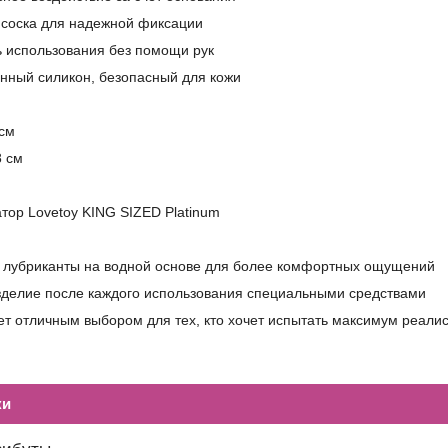
исоска для надежной фиксации
 использования без помощи рук
нный силикон, безопасный для кожи
 см
8 см
ор Lovetoy KING SIZED Platinum
е лубриканты на водной основе для более комфортных ощущений
зделие после каждого использования специальными средствами
ет отличным выбором для тех, кто хочет испытать максимум реали
ки