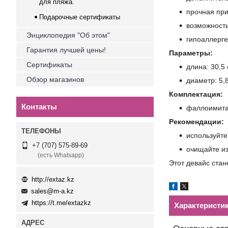
для пляжа.
прочная пр
Подарочные сертификаты
возможность
Энциклопедия "Об этом"
гипоаллерге
Гарантия лучшей цены!
Параметры:
Сертификаты
длина: 30,5
Обзор магазинов
диаметр: 5,
Комплектация:
Контакты
фаллоимитат
Рекомендации:
используйт
+7 (707) 575-89-69
очищайте и
(есть Whatsapp)
Этот девайс стан
http://extaz.kz
sales@m-a.kz
https://t.me/extazkz
Характеристи