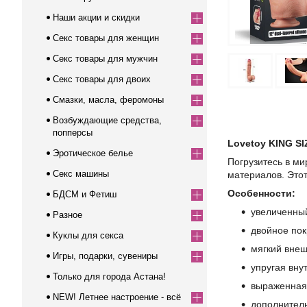
Наши акции и скидки
Секс товары для женщин
Секс товары для мужчин
Секс товары для двоих
Смазки, масла, феромоны
Возбуждающие средства,
попперсы
Lovetoy KING S
Эротическое белье
Погрузитесь в м
Секс машины
материалов. Этот
Особенности:
БДСМ и Фетиш
увеличенны
Разное
двойное пок
Куклы для секса
мягкий вне
Игры, подарки, сувениры
упругая вну
Только для города Астана!
выраженная 
NEW! Летнее настроение - всё
дополнитель