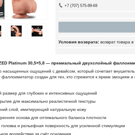
+7 (707) 575-89-69
возврат товара в
IZED Platinum 30,5×5,8 — премиальный двухслойный фаллоим
ир насыщенных ощущений с девайсом, который сочетает внушитель
 фаллоимитатор создан для тех, кто стремится к ярким эмоциям и
й размер для глубоких и интенсивных ощущений
рытие для максимально реалистичной текстуры
шний слой, имитирующий натуральную кожу
тренняя основа для оптимального баланса плотности
головка и рельефная поверхность для усиленной стимуляции
ное воздействие за счёт основания