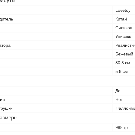
рибуты
Lovetoy
дитель
Китай
Силикон
Унисекс
атора
Реалисти
Бежевый
30.5 см
5.8 см
Да
ции
Нет
грушки
Фаллоими
размеры
988 гр