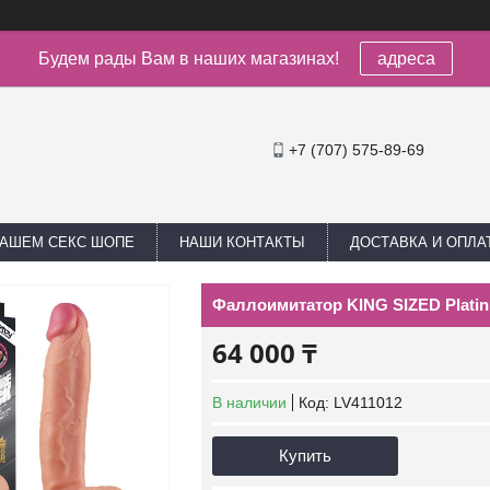
Будем рады Вам в наших магазинах!
адреса
+7 (707) 575-89-69
НАШЕМ СЕКС ШОПЕ
НАШИ КОНТАКТЫ
ДОСТАВКА И ОПЛА
Фаллоимитатор KING SIZED Platin
64 000 ₸
В наличии
Код:
LV411012
Купить