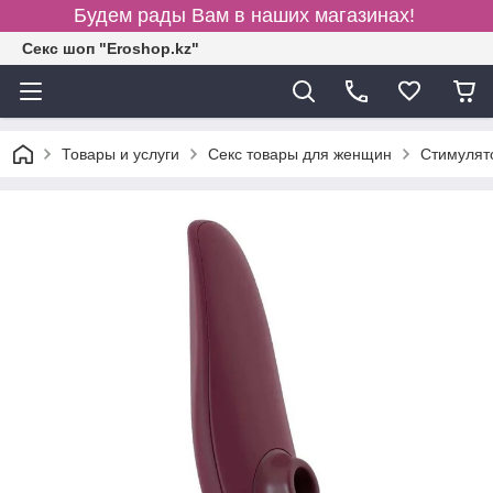
Будем рады Вам в наших магазинах!
Секс шоп "Eroshop.kz"
Товары и услуги
Секс товары для женщин
Cтимулят