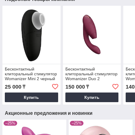
Бесконтактный
Бесконтактный
Беск
клиторальный стимулятор
клиторальный стимулятор
клит
Womanizer Mini 2 черный
Womanizer Duo 2
Woma
бордовый
син
25 000
150 000
140
₸
₸
Купить
Купить
Акционные предложения и новинки
–25%
–25%