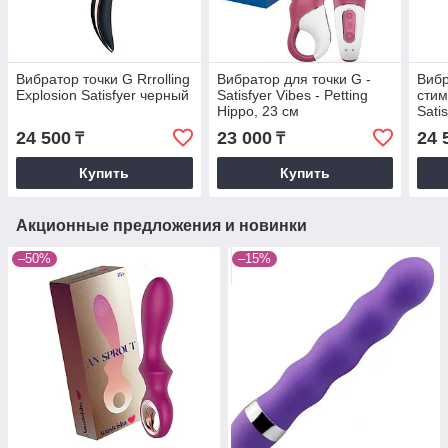
Вибратор точки G Rrrolling
Вибратор для точки G -
Вибр
Explosion Satisfyer черный
Satisfyer Vibes - Petting
стим
Hippo, 23 см
Satis
кра
24 500
23 000
24 
₸
₸
Купить
Купить
Акционные предложения и новинки
–50%
–15%