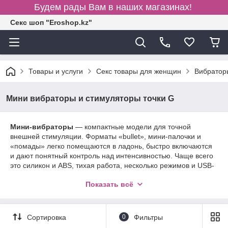
Будем рады Вам в наших магазинах!
Секс шоп "Eroshop.kz"
Товары и услуги
Секс товары для женщин
Вибратор
Мини вибраторы и стимуляторы точки G
Мини-вибраторы
— компактные модели для точной
внешней стимуляции. Форматы «bullet», мини-палочки и
«помады» легко помещаются в ладонь, быстро включаются
и дают понятный контроль над интенсивностью. Чаще всего
это силикон и ABS, тихая работа, несколько режимов и USB-
зарядка; за счёт размера их удобно использовать дома и в
Показать всё
поездке, соло или в паре. Лёгкая насадка или скругённый
кончик помогает сфокусироваться на нужной зоне без
лишних усилий.
Сортировка
0
Фильтры
Стимуляторы точки G акцентируют анатомичный изгиб:
изогнутый корпус, утолщённый или скошенный наконечник и