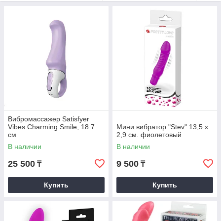
выраженная «шишечка» помогают точнее воздействовать на
область передней стенки влагалища. В линейке встречаются
варианты с гибким стержнем, пультом или приложением, с
функцией памяти последнего режима и удобной индикацией
заряда. Поверхность, как правило, бархатистая,
переключение интуитивное, шум — умеренный, поэтому
легко подобрать комфортный сценарий под предпочтения и
опыт.
Вибромассажер Satisfyer
Vibes Charming Smile, 18.7
Мини вибратор "Stev" 13,5 x
см
2,9 см. фиолетовый
В наличии
В наличии
25 500
9 500
₸
₸
Купить
Купить