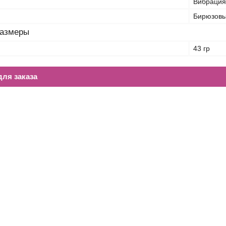
Вибрация
Бирюзов
размеры
43 гр
ля заказа