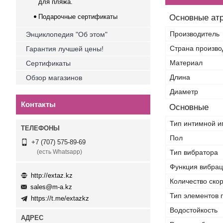
для пляжа.
Подарочные сертификаты
Основные ат
Производитель
Энциклопедия "Об этом"
Страна произво
Гарантия лучшей цены!
Материал
Сертификаты
Длина
Обзор магазинов
Диаметр
Контакты
Основные
Тип интимной и
Пол
+7 (707) 575-89-69
Тип вибратора
(есть Whatsapp)
Функция вибра
http://extaz.kz
Количество ско
sales@m-a.kz
Тип элементов 
https://t.me/extazkz
Водостойкость