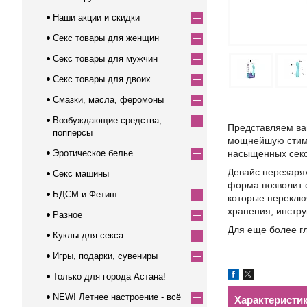
Наши акции и скидки
Секс товары для женщин
Секс товары для мужчин
Секс товары для двоих
Смазки, масла, феромоны
Возбуждающие средства,
Представляем ва
попперсы
мощнейшую стим
Эротическое белье
насыщенных сек
Девайс перезаря
Секс машины
форма позволит 
БДСМ и Фетиш
которые переключ
хранения, инстру
Разное
Для еще более г
Куклы для секса
Игры, подарки, сувениры
Только для города Астана!
NEW! Летнее настроение - всё
Характеристи