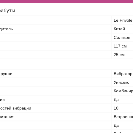
рибуты
Le Frivole
дитель
Китай
Силикон
117 см
25 см
грушки
Вибратор
Унисекс
Комбини
ции
Да
ростей вибрации
10
питания
Встроенн
Да