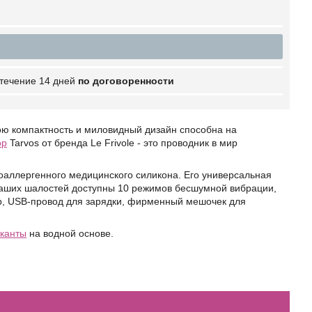
 течение 14 дней
по договоренности
ою компактность и миловидный дизайн способна на
ор
Tarvos от бренда Le Frivole - это проводник в мир
оаллергенного медицинского силикона. Его универсальная
 ваших шалостей доступны 10 режимов бесшумной вибрации,
ор, USB-провод для зарядки, фирменный мешочек для
канты
на водной основе.