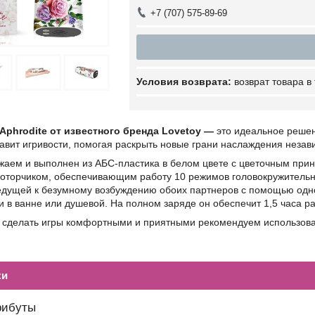
+7 (707) 575-89-69
возврат товара в
Aphrodite от известного бренда Lovetoy —
это идеальное решен
вит игривости, помогая раскрыть новые грани наслаждения независ
жаем и выполнен из АБС-пластика в белом цвете с цветочным при
оторчиком, обеспечивающим работу 10 режимов головокружительно
ведущей к безумному возбуждению обоих партнеров с помощью одн
 в ванне или душевой. На полном заряде он обеспечит 1,5 часа р
бы сделать игры комфортными и приятными рекомендуем использов
ки
рибуты