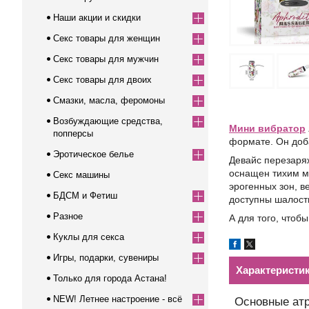
Наши акции и скидки
Секс товары для женщин
Секс товары для мужчин
Секс товары для двоих
Смазки, масла, феромоны
Возбуждающие средства,
Мини вибратор
попперсы
формате. Он доба
Эротическое белье
Девайс перезаря
оснащен тихим м
Секс машины
эрогенных зон, 
БДСМ и Фетиш
доступны шалости
Разное
А для того, что
Куклы для секса
Игры, подарки, сувениры
Характеристи
Только для города Астана!
NEW! Летнее настроение - всё
Основные ат