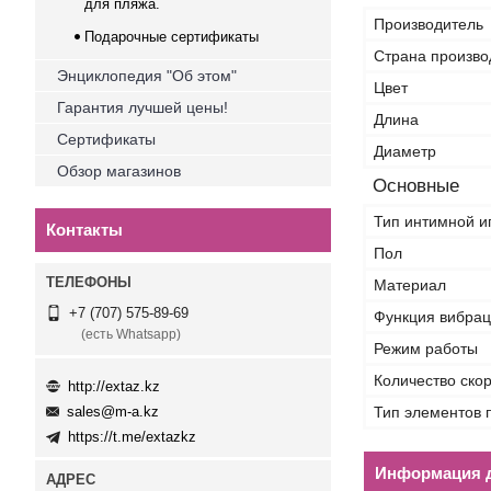
для пляжа.
Производитель
Подарочные сертификаты
Страна произво
Энциклопедия "Об этом"
Цвет
Гарантия лучшей цены!
Длина
Сертификаты
Диаметр
Обзор магазинов
Основные
Тип интимной и
Контакты
Пол
Материал
+7 (707) 575-89-69
Функция вибра
(есть Whatsapp)
Режим работы
Количество ско
http://extaz.kz
Тип элементов 
sales@m-a.kz
https://t.me/extazkz
Информация д