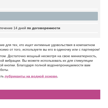
 течение 14 дней
по договоренности
ие для тех, кто ищет интимные удовольствия в компактном
имо от того, используете вы его в одиночку или с партнером!
нтом. Достаточно мощный несмотря на свою миниатюрность,
й вибрации. Вы можете использовать их для стимуляции
ой кнопки. Благодаря полной водонепроницаемости вам
аботы.
ать
лубриканты на водной основе
.