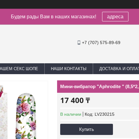
Будем рады Вам в наших магазинах!
адреса
+7 (707) 575-89-69
НАШЕМ СЕКС ШОПЕ
НАШИ КОНТАКТЫ
ДОСТАВКА И ОПЛА
Мини-вибратор "Aphrodite " (8,5*2,
17 400 ₸
В наличии
Код:
LV230215
Купить