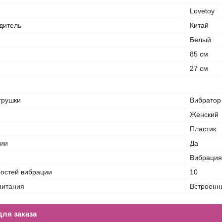
Lovetoy
дитель
Китай
Белый
85 см
27 см
грушки
Вибратор
Женский
Пластик
ции
Да
Вибрация
ростей вибрации
10
питания
Встроенн
ля заказа