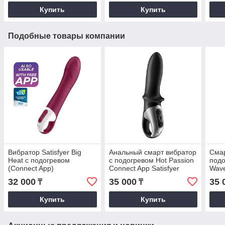
Купить
Купить
Подобные товары компании
Вибратор Satisfyer Big
Анальный смарт вибратор
Смар
Heat с подогревом
с подогревом Hot Passion
подо
(Connect App)
Connect App Satisfyer
Wave
32 000
35 000
35 
₸
₸
Купить
Купить