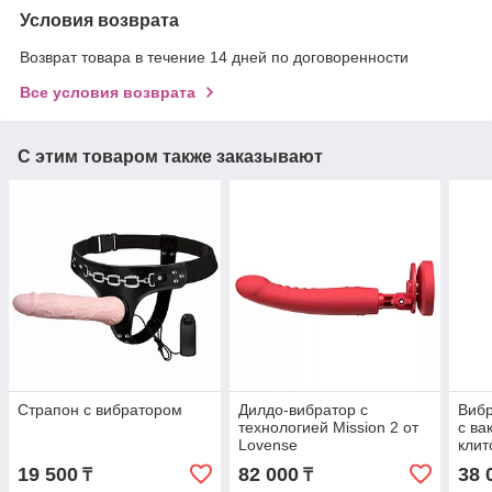
Условия возврата
Возврат товара в течение 14 дней по договоренности
Все условия возврата
С этим товаром также заказывают
Страпон с вибратором
Дилдо-вибратор с
Вибр
технологией Mission 2 от
с ва
Lovense
клит
19 500
82 000
38 
₸
₸