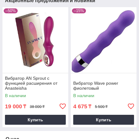
Акционные предложения и новинки
–50%
–15%
Вибратор AN Sprout с
функцией расширения от
Вибратор Wave power
Anasteisha
фиолетовый
В наличии
В наличии
19 000
4 675
₸
₸
38 000 ₸
5 500 ₸
Купить
Купить